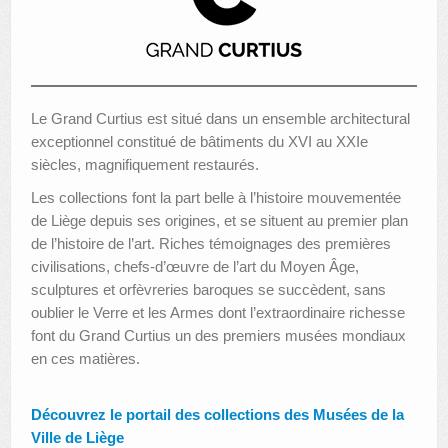
AUTRES LIEUX
ANIMATIONS DES MUSÉES
PUBLICATIONS
Le Grand Curtius est situé dans un ensemble architectural
exceptionnel constitué de bâtiments du XVI au XXIe
LES APPELS À PROJETS
siècles, magnifiquement restaurés.
Les collections font la part belle à l’histoire mouvementée
LE PORTAIL DES COLLECTIONS
de Liège depuis ses origines, et se situent au premier plan
de l’histoire de l’art. Riches témoignages des premières
civilisations, chefs-d’œuvre de l’art du Moyen Âge,
sculptures et orfèvreries baroques se succèdent, sans
oublier le Verre et les Armes dont l’extraordinaire richesse
font du Grand Curtius un des premiers musées mondiaux
en ces matières.
Découvrez le portail des collections des Musées de la
Ville de Liège