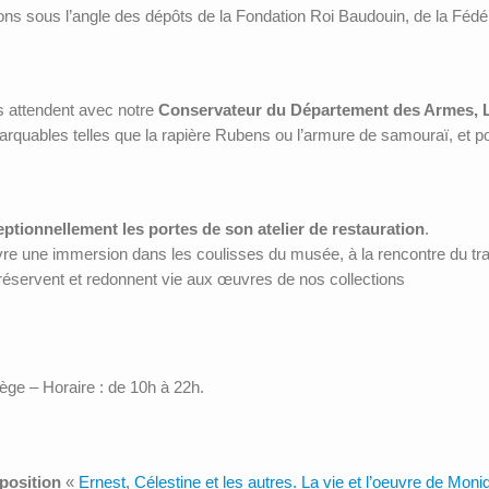
ions sous l’angle des dépôts de la Fondation Roi Baudouin, de la Fédé
s attendent avec notre
Conservateur du Département des Armes, L
quables telles que la rapière Rubens ou l’armure de samouraï, et p
ptionnellement les portes de son atelier de restauration
.
vre une immersion dans les coulisses du musée, à la rencontre du tra
réservent et redonnent vie aux œuvres de nos collections
ge – Horaire : de 10h à 22h.
xposition
«
Ernest, Célestine et les autres. La vie et l’oeuvre de Moni