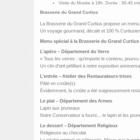
Visite du Musée à 18h. Durée : 30-45 mi
Brasserie du Grand Curtius
La Brasserie du Grand Curtius propose un menu
Un voyage gourmand, décalé et 100 % Curtiusie
Menu spécial à la Brasserie du Grand Curtius
L’apéro – Département du Verre
« Tous les verres : qu’importe le contenu, pourvu q
Un clin d’œil pétillant à notre exposition annivers
L’entrée – Atelier des Restaurateurs·trices
Pâté en croûte(s)
Évidemment, la croûte a été soigneusement resta
Le plat – Département des Armes
Lapin aux pruneaux
Notre Conservateur a fourni… le lapin et les prun
Le dessert – Département Religieux
Religieuse au chocolat
Le péché originel en pâtisserie. Mieux que le pain 