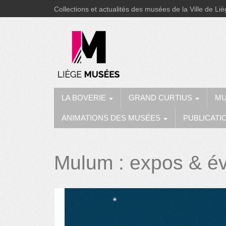
Collections et actualités des musées de la Ville de Li
LA BOVERIE
GRAND CURTIUS
MU
ANIMATIONS DES MUSÉES
PUBLICATI
Mulum : expos & é