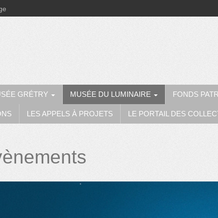
ège
SÉE GRÉTRY
MUSÉE DU LUMINAIRE
FONDS PAT
ONS
LES APPELS À PROJETS
LE PORTAIL DES COLLEC
vènements