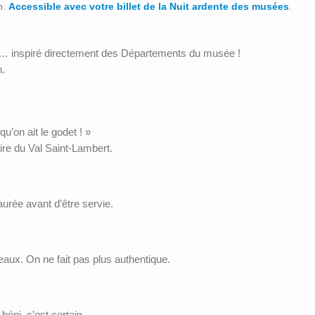
n.
Accessible avec votre billet de la Nuit ardente des musées
.
… inspiré directement des Départements du musée !
n.
u’on ait le godet ! »
aire du Val Saint-Lambert.
urée avant d’être servie.
eaux. On ne fait pas plus authentique.
béni, c’est certain.