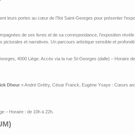
 leurs portes au cœur de l’îlot Saint‑Georges pour présenter l’exposi
mpagnées de ses livres et de sa correspondance, l’exposition révèle l
ues picturales et narratives. Un parcours artistique sensible et profo
-Georges, 4000 Liège. Accès via la rue St-Georges (dalle) – Horaire d
rick Dheur
« André Grétry, César Franck, Eugène Ysaye : Cœurs arde
e – Horaire : de 10h à 22h.
UM)