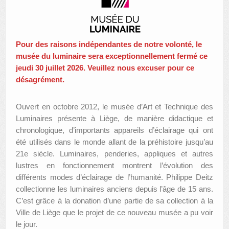
AUTRES LIEUX
ANIMATIONS DES MUSÉES
Pour des raisons indépendantes de notre volonté, le
musée du luminaire sera exceptionnellement fermé ce
PUBLICATIONS
jeudi 30 juillet 2026. Veuillez nous excuser pour ce
désagrément.
LES APPELS À PROJETS
LE PORTAIL DES COLLECTIONS
Ouvert en octobre 2012, le musée d’Art et Technique des
Luminaires présente à Liège, de manière didactique et
chronologique, d’importants appareils d’éclairage qui ont
été utilisés dans le monde allant de la préhistoire jusqu’au
21e siècle. Luminaires, penderies, appliques et autres
lustres en fonctionnement montrent l’évolution des
différents modes d’éclairage de l’humanité. Philippe Deitz
collectionne les luminaires anciens depuis l’âge de 15 ans.
C’est grâce à la donation d’une partie de sa collection à la
Ville de Liège que le projet de ce nouveau musée a pu voir
le jour.