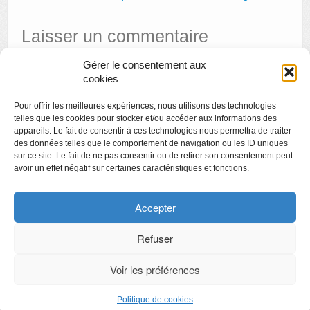
Laisser un commentaire
Gérer le consentement aux
Vous devez
vous connecter
pour publier un commentaire.
cookies
Pour offrir les meilleures expériences, nous utilisons des technologies
telles que les cookies pour stocker et/ou accéder aux informations des
appareils. Le fait de consentir à ces technologies nous permettra de traiter
des données telles que le comportement de navigation ou les ID uniques
sur ce site. Le fait de ne pas consentir ou de retirer son consentement peut
avoir un effet négatif sur certaines caractéristiques et fonctions.
Copyright
Politique de confidentialité
Accepter
Chartes des engagements des opérateurs culturels
Refuser
Voir les préférences
CyberChimps ©2026
Politique de cookies