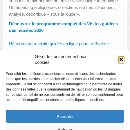
Tous les 3e dimanches du mois : visite guidée thématique.
Un aspect spécifique des collections est mis à l’honneur,
AUTRES LIEUX
analysé, décortiqué « sous la loupe ».
ANIMATIONS DES MUSÉES
Découvrez le programme complet des Visites guidées
des musées 2026
PUBLICATIONS
Réserver votre visite guidée en ligne pour La Boverie
LES APPELS À PROJETS
Réserver votre visite guidée en ligne pour le Grand Curtius
Gérer le consentement aux
Réserver votre visite guidée en ligne pour le musée Grétry
LE PORTAIL DES COLLECTIONS
cookies
Pour offrir les meilleures expériences, nous utilisons des technologies
telles que les cookies pour stocker et/ou accéder aux informations des
appareils. Le fait de consentir à ces technologies nous permettra de traiter
des données telles que le comportement de navigation ou les ID uniques
sur ce site. Le fait de ne pas consentir ou de retirer son consentement peut
avoir un effet négatif sur certaines caractéristiques et fonctions.
Copyright
Politique de confidentialité
Accepter
Chartes des engagements des opérateurs culturels
Refuser