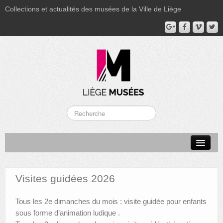
Collections et actualités des musées de la Ville de Liège
LA BOVERIE
GRAND CURTIUS
Visites guidées 2026
MUSÉE GRÉTRY
Tous les 2e dimanches du mois : visite guidée pour enfants
MUSÉE DU LUMINAIRE
sous forme d’animation ludique .
FONDS PATRIMONIAUX