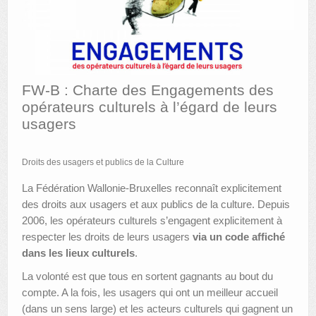
AUTRES LIEUX
ANIMATIONS DES MUSÉES
PUBLICATIONS
FW-B : Charte des Engagements des
opérateurs culturels à l’égard de leurs
LES APPELS À PROJETS
usagers
LE PORTAIL DES COLLECTIONS
Droits des usagers et publics de la Culture
La Fédération Wallonie-Bruxelles reconnaît explicitement
des droits aux usagers et aux publics de la culture. Depuis
2006, les opérateurs culturels s’engagent explicitement à
respecter les droits de leurs usagers
via un code affiché
dans les lieux culturels
.
La volonté est que tous en sortent gagnants au bout du
compte. A la fois, les usagers qui ont un meilleur accueil
(dans un sens large) et les acteurs culturels qui gagnent un