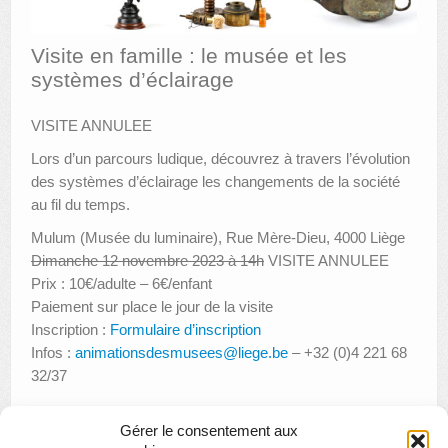
AUTRES LIEUX
Visite en famille : le musée et les
systèmes d’éclairage
ANIMATIONS DES MUSÉES
PUBLICATIONS
VISITE ANNULEE
LES APPELS À PROJETS
Lors d’un parcours ludique, découvrez à travers l’évolution
des systèmes d’éclairage les changements de la société
LE PORTAIL DES COLLECTIONS
au fil du temps.
Mulum (Musée du luminaire), Rue Mère-Dieu, 4000 Liège
Dimanche 12 novembre 2023 à 14h
VISITE ANNULEE
Prix : 10€/adulte – 6€/enfant
Paiement sur place le jour de la visite
Inscription :
Formulaire d’inscription
Infos :
animationsdesmusees@liege.be
– +32 (0)4 221 68
32/37
Gérer le consentement aux