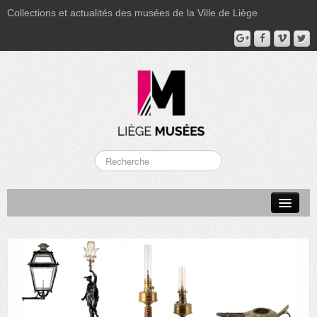
Collections et actualités des musées de la Ville de Liège
LA BOVERIE
GRAND CURTIUS
MUSÉE GRÉTRY
MUSÉE DU LUMINAIRE
FONDS PATRIMONIAUX