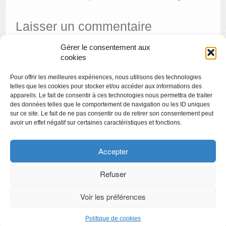
Laisser un commentaire
Gérer le consentement aux
Vous devez
vous connecter
pour publier un commentaire.
cookies
Pour offrir les meilleures expériences, nous utilisons des technologies
telles que les cookies pour stocker et/ou accéder aux informations des
appareils. Le fait de consentir à ces technologies nous permettra de traiter
des données telles que le comportement de navigation ou les ID uniques
sur ce site. Le fait de ne pas consentir ou de retirer son consentement peut
avoir un effet négatif sur certaines caractéristiques et fonctions.
Copyright
Politique de confidentialité
Accepter
Chartes des engagements des opérateurs culturels
Refuser
Voir les préférences
CyberChimps ©2026
Politique de cookies