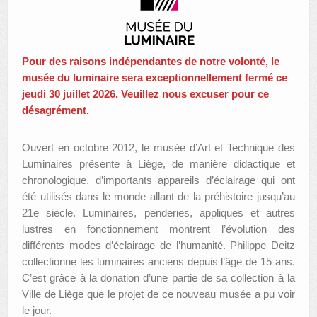
AUTRES LIEUX
ANIMATIONS DES MUSÉES
Pour des raisons indépendantes de notre volonté, le
musée du luminaire sera exceptionnellement fermé ce
PUBLICATIONS
jeudi 30 juillet 2026. Veuillez nous excuser pour ce
désagrément.
LES APPELS À PROJETS
LE PORTAIL DES COLLECTIONS
Ouvert en octobre 2012, le musée d’Art et Technique des
Luminaires présente à Liège, de manière didactique et
chronologique, d’importants appareils d’éclairage qui ont
été utilisés dans le monde allant de la préhistoire jusqu’au
21e siècle. Luminaires, penderies, appliques et autres
lustres en fonctionnement montrent l’évolution des
différents modes d’éclairage de l’humanité. Philippe Deitz
collectionne les luminaires anciens depuis l’âge de 15 ans.
C’est grâce à la donation d’une partie de sa collection à la
Ville de Liège que le projet de ce nouveau musée a pu voir
le jour.