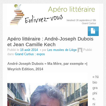
AUTRES LIEUX
ANIMATIONS DES MUSÉES
PUBLICATIONS
LES APPELS À PROJETS
Apéro littéraire : André-Joseph Dubois
et Jean Camille Kech
LE PORTAIL DES COLLECTIONS
Publié le
18 août 2014
par
Les musées de Liège
Publié
dans
Grand Curtius : expos
André-Joseph Dubois « Ma Mère, par exemple »|
Weyrich Edition, 2014
« Ni
bio
gra
phi
e,
ni