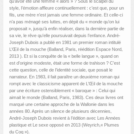
qu’avoir été une femme « alors » ? Sous le scalpel du
style, l’émotion affleure continuellement : c’est que, pour un
fils, une mère n’est jamais une femme ordinaire. Et celle-ci
n’a pas ménagé ses luttes, en dépit du « monde qu’on lui
proposait », jusqu’à enfin réaliser, dans la dernière partie de
sa vie, le rêve qu’elle poursuivait depuis l’enfance. André-
Joseph Dubois a publié en 1981 un premier roman intitulé
L’Œil de la mouche (Balland, Paris, réédition Espace Nord,
2013 ). Et si la conquête de la « belle langue », quand on
est d’origine modeste, était une forme de trahison ? C’est
cette question, celle de l’identité sociale, que posait le
narrateur. En 1983, il fait paraître un deuxième roman qui
rompt avec le classicisme apparent de L’Œil de la mouche
par une écriture ostensiblement « baroque » : Celui qui
aimait le monde (Balland, Paris, 1983). Ces deux livres ont
marqué une certaine approche de la Wallonie dans les
années 80. Après un silence de plusieurs décennies,
André-Joseph Dubois revient à l’édition avec Les Années
plastique et Le sexe opposé en 2013 (Weyrich,« Plumes
du Coq »).