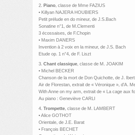
2.
Piano
, classe de Mme FAZIUS
• Killyan NAJERA HOUBIERS
Petit prélude en do mineur, de J.S.Bach
Sonatine n°1, de M.Clementi
3 écossaises, de F.Chopin
• Maxim DANERS
Invention à 2 voix en la mineur, de J.S. Bach
Etude op. 1 n°4, de F. Liszt
3.
Chant classique
, classe de M. JOAKIM
• Michel BECKER
Chanson de la mort de Don Quichotte, de J. Ibert
Air de Florestan, extrait de « Véronique », d’A. 
With Anne on my arm, extrait de « La cage aux fo
Au piano : Geneviève CARLI
4.
Trompette
, classe de M. LAMBERT
• Alice GOTHOT
Orientale, de J.E. Barat
• François BECHET