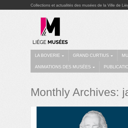
Collections et actualités des musées de la Ville de Li
LA BOVERIE
GRAND CURTIUS
MU
ANIMATIONS DES MUSÉES
PUBLICATI
Monthly Archives:
j