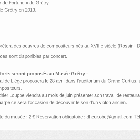
er de Fortune » de Grétry.
de Grétry en 2013.
prétera des oeuvres de compositeurs nés au XVIIIe siècle (Rossini, Dia
aces sont disponibles par concert.
forts seront proposés au Musée Grétry :
l de Liège proposera le 28 avril dans l’auditorium du Grand Curtius,
mpositeurs.
Gauthier Louppe viendra au mois de juin présenter son travail de resta
harpe ce sera l’occasion de découvrir le son d’un violon ancien.
ite du musée : 2 € Réservation obligatoire : dheur.obc@gmail.com Té