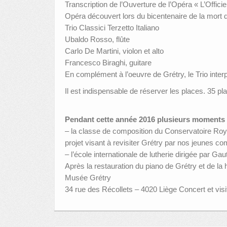
Transcription de l’Ouverture de l’Opéra « L’Offici
Opéra découvert lors du bicentenaire de la mort 
Trio Classici Terzetto Italiano
Ubaldo Rosso, flûte
Carlo De Martini, violon et alto
Francesco Biraghi, guitare
En complément à l’oeuvre de Grétry, le Trio inter
Il est indispensable de réserver les places. 35 pl
Pendant cette année 2016 plusieurs moments 
– la classe de composition du Conservatoire Roya
projet visant à revisiter Grétry par nos jeunes co
– l’école internationale de lutherie dirigée par 
Après la restauration du piano de Grétry et de la 
Musée Grétry
34 rue des Récollets – 4020 Liège Concert et vis