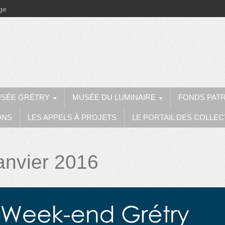
ège
SÉE GRÉTRY
MUSÉE DU LUMINAIRE
FONDS PAT
ONS
LES APPELS À PROJETS
LE PORTAIL DES COLLEC
anvier 2016