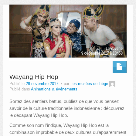
AUTRES LIEUX
ANIMATIONS DES MUSÉES
PUBLICATIONS
LES APPELS À PROJETS
LE PORTAIL DES COLLECTIONS
Wayang Hip Hop
Publié le
29 novembre 2017
par
Les musées de Liège
Publié dans
Animations & événements
Sortez des sentiers battus, oubliez ce que vous pensez
savoir de la culture traditionnelle indonésienne : découvrez
le décapant Wayang Hip Hop.
Comme son nom l’indique, Wayang Hip Hop est la
combinaison improbable de deux cultures qu’apparemment