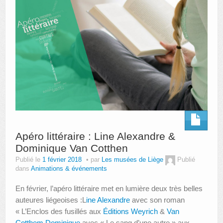
Apéro littéraire : Line Alexandre &
Dominique Van Cotthen
Publié le
1 février 2018
par
Les musées de Liège
Publié
dans
Animations & événements
En février, l’apéro littéraire met en lumière deux très belles
auteures liégeoises :L
ine Alexandre
avec son roman
« L’Enclos des fusillés aux
Éditions Weyrich
&
Van
Cotthem Dominique
avec « Le sang d’une autre » aux