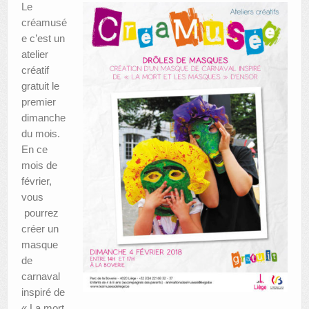
Le
créamusé
e c’est un
atelier
créatif
gratuit le
premier
dimanche
du mois.
En ce
mois de
février,
vous
pourrez
créer un
masque
de
carnaval
inspiré de
« La mort