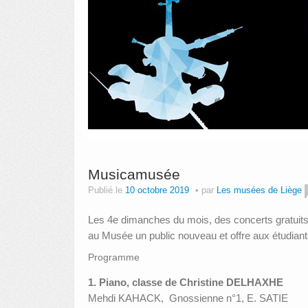
Musicamusée
Publié le
10 octobre 2019
par
Les musées de Liège
Les 4e dimanches du mois, des concerts gratuit
au Musée un public nouveau et offre aux étudiant
Programme
1. Piano, classe de Christine DELHAXHE
Mehdi KAHACK, Gnossienne n°1, E. SATIE