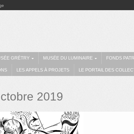
ège
SÉE GRÉTRY
MUSÉE DU LUMINAIRE
FONDS PAT
ONS
LES APPELS À PROJETS
LE PORTAIL DES COLLEC
ctobre 2019