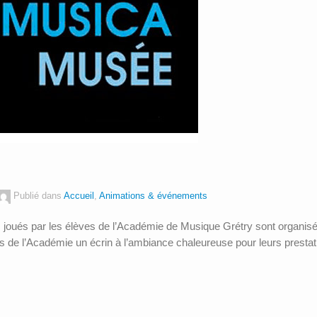
Publié dans
Accueil
,
Animations & événements
s joués par les élèves de l’Académie de Musique Grétry sont orga
s de l’Académie un écrin à l’ambiance chaleureuse pour leurs prestat