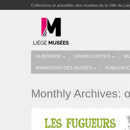
Collections et actualités des musées de la Ville de Li
LA BOVERIE
GRAND CURTIUS
MU
ANIMATIONS DES MUSÉES
PUBLICATI
Monthly Archives:
o