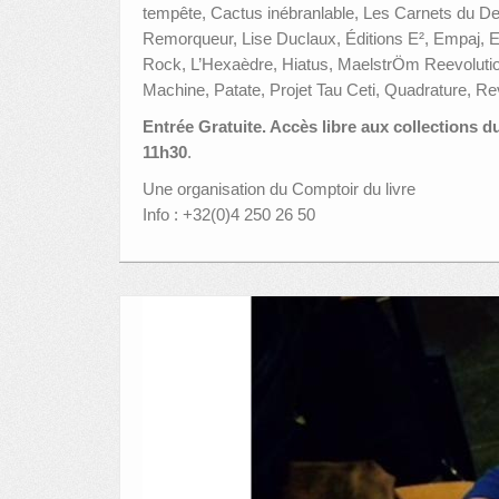
tempête, Cactus inébranlable, Les Carnets du De
Remorqueur, Lise Duclaux, Éditions E², Empaj, E
Rock, L’Hexaèdre, Hiatus, MaelstrÖm Reevolutio
Machine, Patate, Projet Tau Ceti, Quadrature, Re
Entrée Gratuite. Accès libre aux collections du
11h30
.
Une organisation du Comptoir du livre
Info : +32(0)4 250 26 50