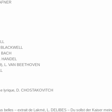
 HAFNER
ELL
K. BLACKWELL
S. BACH
 F. HANDEL
°9), L. VAN BEETHOVEN
LL
se lyrique, D. CHOSTAKOVITCH
 belles – extrait de Lakmé, L. DELIBES – Du sollst der Kaiser meine