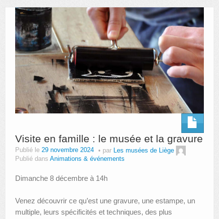
AUTRES LIEUX
ANIMATIONS DES MUSÉES
PUBLICATIONS
LES APPELS À PROJETS
LE PORTAIL DES COLLECTIONS
Visite en famille : le musée et la gravure
Publié le
29 novembre 2024
par
Les musées de Liège
Publié dans
Animations & événements
Dimanche 8 décembre à 14h
Venez découvrir ce qu’est une gravure, une estampe, un
multiple, leurs spécificités et techniques, des plus