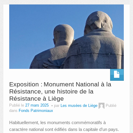
AUTRES LIEUX
ANIMATIONS DES MUSÉES
PUBLICATIONS
LES APPELS À PROJETS
LE PORTAIL DES COLLECTIONS
Exposition : Monument National à la
Résistance, une histoire de la
Résistance à Liège
Publié le
27 mars 2025
par
Les musées de Liège
Publié
dans
Fonds Patrimoniaux
Habituellement, les monuments commémoratifs à
caractère national sont édifiés dans la capitale d’un pays.