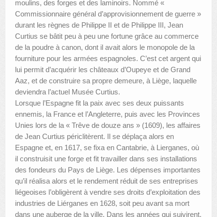
moulins, des forges et des laminoirs. Nommé «
Commissionnaire général d’approvisionnement de guerre »
durant les règnes de Philippe II et de Philippe III, Jean
Curtius se bâtit peu à peu une fortune grâce au commerce
de la poudre à canon, dont il avait alors le monopole de la
fourniture pour les armées espagnoles. C’est cet argent qui
lui permit d’acquérir les châteaux d’Oupeye et de Grand
Aaz, et de construire sa propre demeure, à Liège, laquelle
deviendra l’actuel Musée Curtius.
Lorsque l’Espagne fit la paix avec ses deux puissants
ennemis, la France et l’Angleterre, puis avec les Provinces
Unies lors de la « Trêve de douze ans » (1609), les affaires
de Jean Curtius périclitèrent. Il se déplaça alors en
Espagne et, en 1617, se fixa en Cantabrie, à Lierganes, où
il construisit une forge et fit travailler dans ses installations
des fondeurs du Pays de Liège. Les dépenses importantes
qu’il réalisa alors et le rendement réduit de ses entreprises
liégeoises l’obligèrent à vendre ses droits d’exploitation des
industries de Liérganes en 1628, soit peu avant sa mort
dans une auberge de la ville. Dans les années qui suivirent,