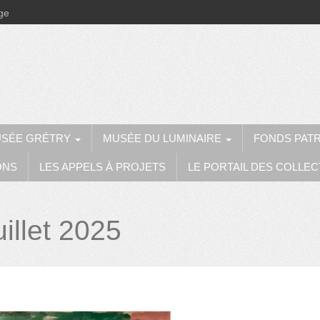
ège
SÉE GRÉTRY
MUSÉE DU LUMINAIRE
FONDS PAT
ONS
LES APPELS À PROJETS
LE PORTAIL DES COLLEC
uillet 2025