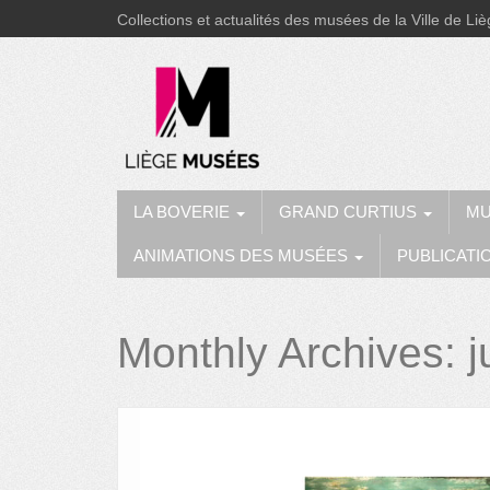
Collections et actualités des musées de la Ville de Li
LA BOVERIE
GRAND CURTIUS
MU
ANIMATIONS DES MUSÉES
PUBLICATI
Monthly Archives:
j