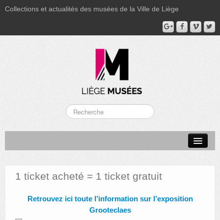
Collections et actualités des musées de la Ville de Liège
LA BOVERIE
GRAND CURTIUS
1 ticket acheté = 1 ticket gratuit
MUSÉE GRÉTRY
Retrouvez ici toute l’information sur l’exposition
MUSÉE DU LUMINAIRE
Grooteclaes
FONDS PATRIMONIAUX