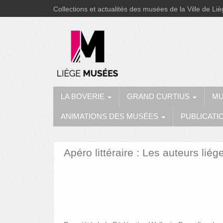
Collections et actualités des musées de la Ville de Li
LA BOVERIE
GRAND CURTIUS
MU
ANIMATIONS DES MUSÉES
PUBLICATI
Apéro littéraire : Les auteurs lié