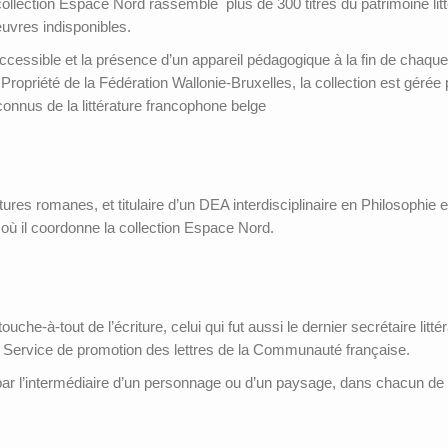
 collection Espace Nord rassemble plus de 300 titres du patrimoine lit
œuvres indisponibles.
ccessible et la présence d’un appareil pédagogique à la fin de chaqu
Propriété de la Fédération Wallonie-Bruxelles, la collection est gérée
onnus de la littérature francophone belge
res romanes, et titulaire d’un DEA interdisciplinaire en Philosophie et 
 où il coordonne la collection Espace Nord.
he-à-tout de l’écriture, celui qui fut aussi le dernier secrétaire litté
u Service de promotion des lettres de la Communauté française.
 par l’intermédiaire d’un personnage ou d’un paysage, dans chacun de 