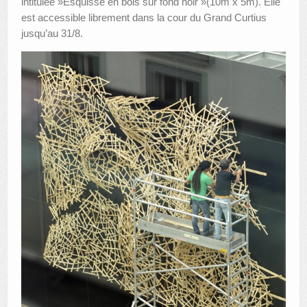
intitulée »Esquisse en bois sur fond noir »(10m x 5m). Elle
est accessible librement dans la cour du Grand Curtius
AUTRES LIEUX
jusqu’au 31/8.
ANIMATIONS DES MUSÉES
PUBLICATIONS
LES APPELS À PROJETS
LE PORTAIL DES COLLECTIONS