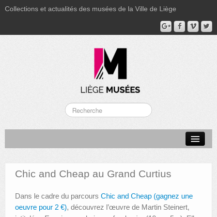
Collections et actualités des musées de la Ville de Liège
LA BOVERIE
GRAND CURTIUS
Chic and Cheap au Grand Curtius
MUSÉE GRÉTRY
Dans le cadre du parcours
Chic and Cheap (gagnez une
MUSÉE DU LUMINAIRE
oeuvre pour 2 €)
, découvrez l’œuvre de Martin Steinert,
FONDS PATRIMONIAUX