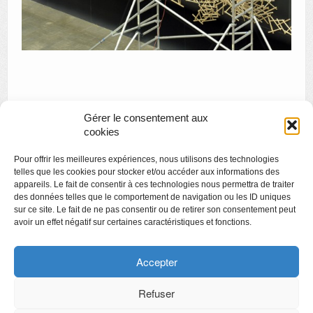
Gérer le consentement aux
«
Résidences Ateliers Vivegnis International (RAVI) – nouvel
cookies
appel à projet
Pour offrir les meilleures expériences, nous utilisons des technologies
Visite en famille : chez les gallo-romains
»
telles que les cookies pour stocker et/ou accéder aux informations des
appareils. Le fait de consentir à ces technologies nous permettra de traiter
des données telles que le comportement de navigation ou les ID uniques
sur ce site. Le fait de ne pas consentir ou de retirer son consentement peut
avoir un effet négatif sur certaines caractéristiques et fonctions.
Copyright
Politique de confidentialité
Accepter
Chartes des engagements des opérateurs culturels
Refuser