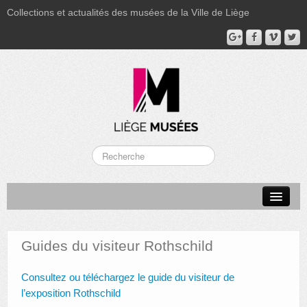
Collections et actualités des musées de la Ville de Liège
LA BOVERIE
GRAND CURTIUS
Guides du visiteur Rothschild
MUSÉE GRÉTRY
Consultez ou téléchargez le guide du visiteur de
MUSÉE DU LUMINAIRE
l’exposition Rothschild
FONDS PATRIMONIAUX