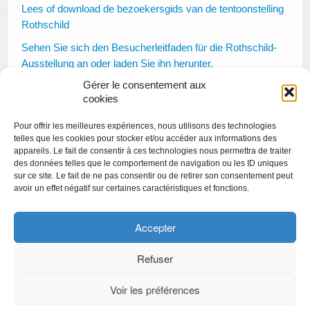
Lees of download de bezoekersgids van de tentoonstelling
Rothschild
AUTRES LIEUX
Sehen Sie sich den Besucherleitfaden für die Rothschild-
ANIMATIONS DES MUSÉES
Ausstellung an oder laden Sie ihn herunter.
PUBLICATIONS
Gérer le consentement aux
Consult or download the Rothschild visitor’s guide
cookies
LES APPELS À PROJETS
Pour offrir les meilleures expériences, nous utilisons des technologies
LE PORTAIL DES COLLECTIONS
telles que les cookies pour stocker et/ou accéder aux informations des
appareils. Le fait de consentir à ces technologies nous permettra de traiter
des données telles que le comportement de navigation ou les ID uniques
sur ce site. Le fait de ne pas consentir ou de retirer son consentement peut
avoir un effet négatif sur certaines caractéristiques et fonctions.
Copyright
Politique de confidentialité
Accepter
Chartes des engagements des opérateurs culturels
Refuser
Voir les préférences
CyberChimps ©2026