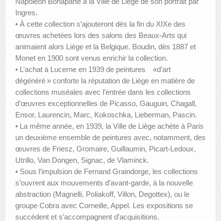
Napoléon Bonaparte à la Ville de Liège de son portrait par
Ingres.
• À cette collection s’ajouteront dès la fin du XIXe des
œuvres achetées lors des salons des Beaux-Arts qui
animaient alors Liège et la Belgique. Boudin, dès 1887 et
Monet en 1900 sont venus enrichir la collection.
• L’achat à Lucerne en 1939 de peintures «d’art
dégénéré » conforte la réputation de Liège en matière de
collections muséales avec l’entrée dans les collections
d’œuvres exceptionnelles de Picasso, Gauguin, Chagall,
Ensor, Laurencin, Marc, Kokoschka, Lieberman, Pascin.
• La même année, en 1939, la Ville de Liège achète à Paris
un deuxième ensemble de peintures avec, notamment, des
œuvres de Friesz, Gromaire, Guillaumin, Picart-Ledoux,
Utrillo, Van Dongen, Signac, de Vlaminck.
• Sous l’impulsion de Fernand Graindorge, les collections
s’ouvrent aux mouvements d’avant-garde, à la nouvelle
abstraction (Magnelli, Poliakoff, Villon, Degottex), ou le
groupe Cobra avec Corneille, Appel. Les expositions se
succèdent et s’accompagnent d’acquisitions.