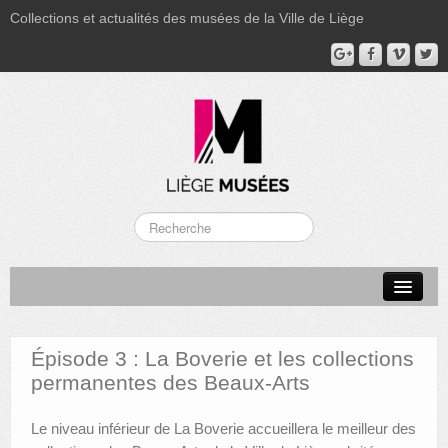
Collections et actualités des musées de la Ville de Liège
LA BOVERIE
GRAND CURTIUS
Épisode 3 : La Boverie et les collections
MUSÉE GRÉTRY
permanentes des Beaux-Arts
MUSÉE DU LUMINAIRE
Le niveau inférieur de La Boverie accueillera le meilleur des
FONDS PATRIMONIAUX