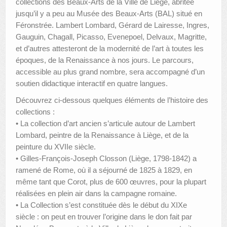
collections des Beaux-Arts de la Ville de Liège, abritée
jusqu’il y a peu au Musée des Beaux-Arts (BAL) situé en
AUTRES LIEUX
Féronstrée. Lambert Lombard, Gérard de Lairesse, Ingres,
Gauguin, Chagall, Picasso, Evenepoel, Delvaux, Magritte,
ANIMATIONS DES MUSÉES
et d’autres attesteront de la modernité de l’art à toutes les
PUBLICATIONS
époques, de la Renaissance à nos jours. Le parcours,
accessible au plus grand nombre, sera accompagné d’un
LES APPELS À PROJETS
soutien didactique interactif en quatre langues.
Découvrez ci-dessous quelques éléments de l’histoire des
LE PORTAIL DES COLLECTIONS
collections :
• La collection d’art ancien s’articule autour de Lambert
Lombard, peintre de la Renaissance à Liège, et de la
peinture du XVIIe siècle.
• Gilles-François-Joseph Closson (Liège, 1798-1842) a
ramené de Rome, où il a séjourné de 1825 à 1829, en
même tant que Corot, plus de 600 œuvres, pour la plupart
réalisées en plein air dans la campagne romaine.
• La Collection s’est constituée dès le début du XIXe
siècle : on peut en trouver l’origine dans le don fait par