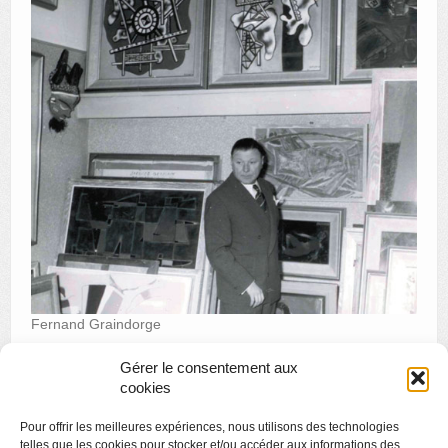
Fernand Graindorge
Gérer le consentement aux
cookies
«
Musica musée
Pour offrir les meilleures expériences, nous utilisons des technologies
Le Grand Curtius raconté par les étudiants de l’ULg
»
telles que les cookies pour stocker et/ou accéder aux informations des