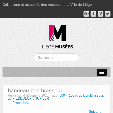
Collections et actualités des musées de la Ville de Liège
LA BOVERIE
GRAND CURTIUS
bandeau bon brasseur
MUSÉE GRÉTRY
Published
4 décembre 2013
- size:
600 × 150
in
Le Bon Brasseur,
de PIEDBOEUF à JUPILER
MUSÉE DU LUMINAIRE
← Précédent
Suivant →
FONDS PATRIMONIAUX