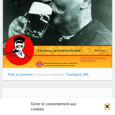
Post a comment
or leave a trackback:
Trackback URL
.
Laisser un commentaire
Gérer le consentement aux
cookies
Vous devez
vous connecter
pour publier un commentaire.