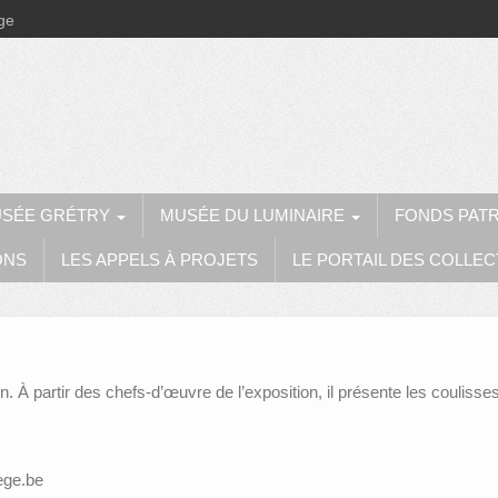
ège
SÉE GRÉTRY
MUSÉE DU LUMINAIRE
FONDS PAT
ONS
LES APPELS À PROJETS
LE PORTAIL DES COLLEC
 À partir des chefs-d’œuvre de l’exposition, il présente les coulisse
ege.be