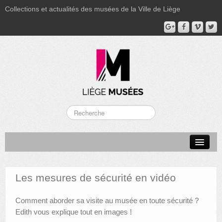
Collections et actualités des musées de la Ville de Liège
LA BOVERIE
GRAND CURTIUS
Les mesures de sécurité en vidéo
MUSÉE GRÉTRY
Comment aborder sa visite au musée en toute sécurité ?
MUSÉE DU LUMINAIRE
Edith vous explique tout en images !
FONDS PATRIMONIAUX