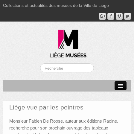
Collections et actualités des musées de la Ville de Liège
LA BOVERIE
GRAND CURTIUS
Liège vue par les peintres
MUSÉE GRÉTRY
Monsieur Fabien De Roose, auteur aux éditions Racine,
MUSÉE DU LUMINAIRE
recherche pour son prochain ouvrage des tableaux
FONDS PATRIMONIAUX