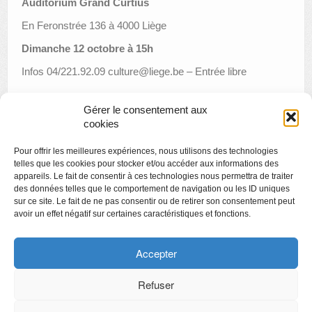
Auditorium Grand Curtius
En Feronstrée 136 à 4000 Liège
Dimanche 12 octobre à 15h
Infos 04/221.92.09 culture@liege.be – Entrée libre
Gérer le consentement aux
cookies
«
« Un siècle de peinture belge » : visites et conférence
Pour offrir les meilleures expériences, nous utilisons des technologies
Cinémusée : Goya ou la lucidité
»
telles que les cookies pour stocker et/ou accéder aux informations des
appareils. Le fait de consentir à ces technologies nous permettra de traiter
des données telles que le comportement de navigation ou les ID uniques
sur ce site. Le fait de ne pas consentir ou de retirer son consentement peut
avoir un effet négatif sur certaines caractéristiques et fonctions.
Copyright
Politique de confidentialité
Accepter
Chartes des engagements des opérateurs culturels
Refuser