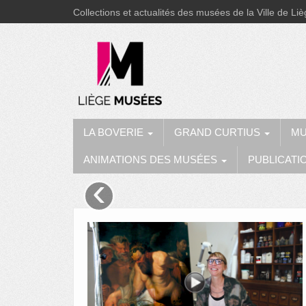
Collections et actualités des musées de la Ville de Li
LA BOVERIE
GRAND CURTIUS
MU
ANIMATIONS DES MUSÉES
PUBLICATI
‹