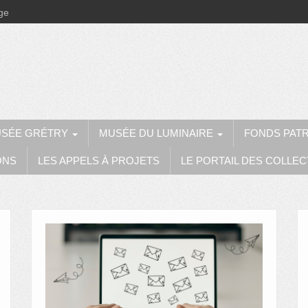
ège
SÉE GRÉTRY
MUSÉE DU LUMINAIRE
FONDS PAT
ONS
LES APPELS À PROJETS
LE PORTAIL DES COLLEC