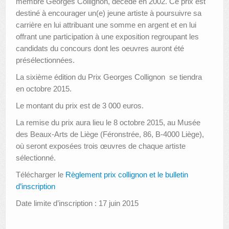
membre Georges Collignon, décédé en 2002. Ce prix est
destiné à encourager un(e) jeune artiste à poursuivre sa
AUTRES LIEUX
carrière en lui attribuant une somme en argent et en lui
offrant une participation à une exposition regroupant les
ANIMATIONS DES MUSÉES
candidats du concours dont les oeuvres auront été
présélectionnées.
PUBLICATIONS
La sixième édition du Prix Georges Collignon se tiendra
LES APPELS À PROJETS
en octobre 2015.
LE PORTAIL DES COLLECTIONS
Le montant du prix est de 3 000 euros.
La remise du prix aura lieu le 8 octobre 2015, au Musée
des Beaux-Arts de Liège (Féronstrée, 86, B-4000 Liège),
où seront exposées trois œuvres de chaque artiste
sélectionné.
Télécharger le
Règlement prix collignon et le bulletin
d’inscription
Date limite d’inscription : 17 juin 2015