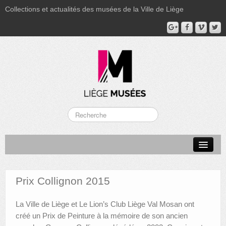
Collections et actualités des musées de la Ville de Liège
LA BOVERIE
GRAND CURTIUS
Prix Collignon 2015
MUSÉE GRÉTRY
La Ville de Liège et Le Lion’s Club Liège Val Mosan ont
MUSÉE DU LUMINAIRE
créé un Prix de Peinture à la mémoire de son ancien
FONDS PATRIMONIAUX