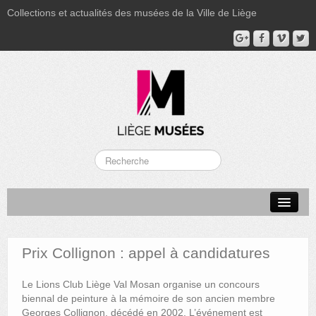
Collections et actualités des musées de la Ville de Liège
LA BOVERIE
GRAND CURTIUS
Prix Collignon : appel à candidatures
MUSÉE GRÉTRY
Le Lions Club Liège Val Mosan organise un concours
MUSÉE DU LUMINAIRE
biennal de peinture à la mémoire de son ancien membre
Georges Collignon, décédé en 2002. L’événement est
FONDS PATRIMONIAUX