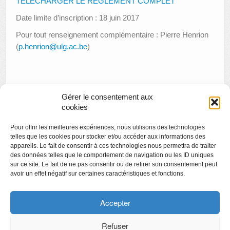
TÉLÉCHARGER LE REGLEMENT COMPLET
Date limite d’inscription : 18 juin 2017
Pour tout renseignement complémentaire : Pierre Henrion
(
p.henrion@ulg.ac.be
)
Gérer le consentement aux
«
Créamusée : atelier créatif autour de l’exposition
cookies
« Révolution Bande Dessinée »
Pour offrir les meilleures expériences, nous utilisons des technologies
Biennale de gravure : à l’atelier
»
telles que les cookies pour stocker et/ou accéder aux informations des
appareils. Le fait de consentir à ces technologies nous permettra de traiter
des données telles que le comportement de navigation ou les ID uniques
sur ce site. Le fait de ne pas consentir ou de retirer son consentement peut
avoir un effet négatif sur certaines caractéristiques et fonctions.
Copyright
Politique de confidentialité
Accepter
Chartes des engagements des opérateurs culturels
Refuser