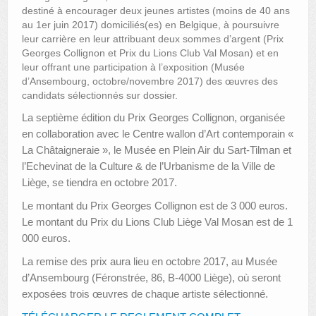
destiné à encourager deux jeunes artistes (moins de 40 ans
au 1er juin 2017) domiciliés(es) en Belgique, à poursuivre
AUTRES LIEUX
leur carrière en leur attribuant deux sommes d’argent (Prix
Georges Collignon et Prix du Lions Club Val Mosan) et en
ANIMATIONS DES MUSÉES
leur offrant une participation à l’exposition (Musée
d’Ansembourg, octobre/novembre 2017) des œuvres des
PUBLICATIONS
candidats sélectionnés sur dossier.
LES APPELS À PROJETS
La septième édition du Prix Georges Collignon, organisée
en collaboration avec le Centre wallon d’Art contemporain «
LE PORTAIL DES COLLECTIONS
La Châtaigneraie », le Musée en Plein Air du Sart-Tilman et
l’Echevinat de la Culture & de l’Urbanisme de la Ville de
Liège, se tiendra en octobre 2017.
Le montant du Prix Georges Collignon est de 3 000 euros.
Le montant du Prix du Lions Club Liège Val Mosan est de 1
000 euros.
La remise des prix aura lieu en octobre 2017, au Musée
d’Ansembourg (Féronstrée, 86, B-4000 Liège), où seront
exposées trois œuvres de chaque artiste sélectionné.