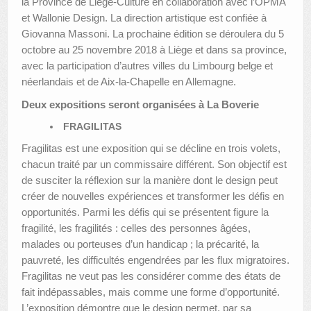
la Province de Liège-Culture en collaboration avec l’OPMA
et Wallonie Design. La direction artistique est confiée à
AUTRES LIEUX
Giovanna Massoni. La prochaine édition se déroulera du 5
octobre au 25 novembre 2018 à Liège et dans sa province,
ANIMATIONS DES MUSÉES
avec la participation d’autres villes du Limbourg belge et
néerlandais et de Aix-la-Chapelle en Allemagne.
PUBLICATIONS
Deux expositions seront organisées à La Boverie
LES APPELS À PROJETS
FRAGILITAS
LE PORTAIL DES COLLECTIONS
Fragilitas est une exposition qui se décline en trois volets,
chacun traité par un commissaire différent. Son objectif est
de susciter la réflexion sur la manière dont le design peut
créer de nouvelles expériences et transformer les défis en
opportunités. Parmi les défis qui se présentent figure la
fragilité, les fragilités : celles des personnes âgées,
malades ou porteuses d’un handicap ; la précarité, la
pauvreté, les difficultés engendrées par les flux migratoires.
Fragilitas ne veut pas les considérer comme des états de
fait indépassables, mais comme une forme d’opportunité.
L’exposition démontre que le design permet, par sa