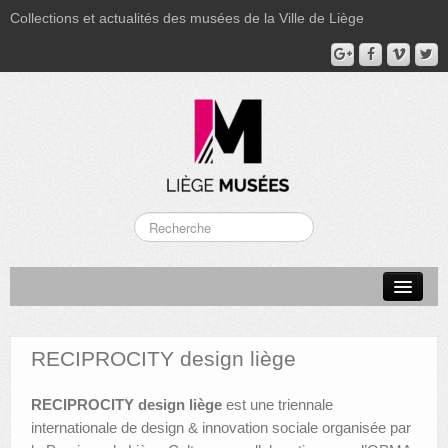
Collections et actualités des musées de la Ville de Liège
LA BOVERIE
GRAND CURTIUS
RECIPROCITY design liège
MUSÉE GRÉTRY
RECIPROCITY design liège
est une triennale
MUSÉE DU LUMINAIRE
internationale de design & innovation sociale organisée par
FONDS PATRIMONIAUX