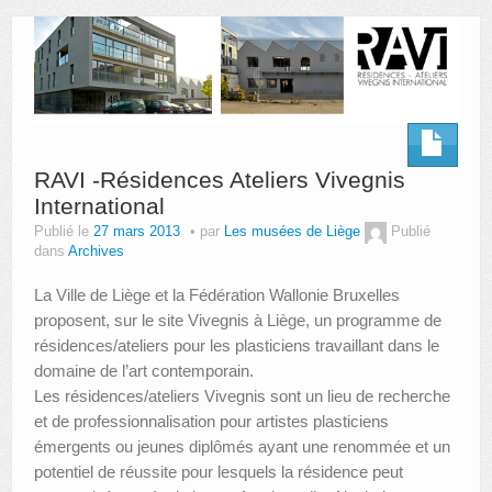
AUTRES LIEUX
ANIMATIONS DES MUSÉES
PUBLICATIONS
LES APPELS À PROJETS
RAVI -Résidences Ateliers Vivegnis
International
LE PORTAIL DES COLLECTIONS
Publié le
27 mars 2013
par
Les musées de Liège
Publié
dans
Archives
La Ville de Liège et la Fédération Wallonie Bruxelles
proposent, sur le site Vivegnis à Liège, un programme de
résidences/ateliers pour les plasticiens travaillant dans le
domaine de l’art contemporain.
Les résidences/ateliers Vivegnis sont un lieu de recherche
et de professionnalisation pour artistes plasticiens
émergents ou jeunes diplômés ayant une renommée et un
potentiel de réussite pour lesquels la résidence peut