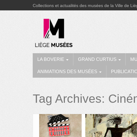
Collections et actualités des musées de la Ville de Li
LA BOVERIE
GRAND CURTIUS
MU
ANIMATIONS DES MUSÉES
PUBLICATI
Tag Archives:
Ciné