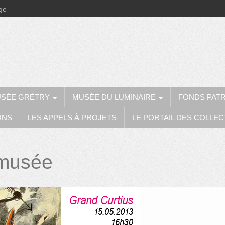
ège
SÉE GRÉTRY
MUSÉE DU LUMINAIRE
FONDS PAT
ONS
LES APPELS À PROJETS
LE PORTAIL DES COLLEC
musée