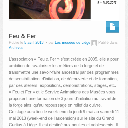
AUTRES LIEUX
ANIMATIONS DES MUSÉES
PUBLICATIONS
Feu & Fer
Publié le
5 avril 2013
par
Les musées de Liège
Publié dans
LES APPELS À PROJETS
Archives
LE PORTAIL DES COLLECTIONS
L’association « Feu & Fer » s’est créée en 2005, elle a pour
ambition de ravaloriser les métiers de la forge et de
transmettre une savoir-faire ancestral par des programmes
de sensibilitation, d’initation, de découverte et de formation,
par des ateliers, expositions, démonstrations, stages, etc.
« Feu et Fer » et le Servive Animations des Musées vous
proposent une formation de 3 jours d’initiation au travail de
la forge ainsi qu’au repoussage en relief du cuivre.
Ce stage aura lieu le week-end du jeudi 9 mai au samedi 11
mai 2013 (week-end de l’ascension) sur le site du Grand
Curtius à Liège. Il est destiné aux adultes et adolescents. Il