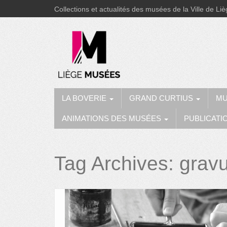
Collections et actualités des musées de la Ville de Li
LA BOVERIE
GRAND CURTIUS
MU
ANIMATIONS DES MUSÉES
PUBLICATI
Tag Archives:
grav