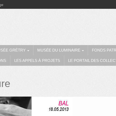
ège
SÉE GRÉTRY
MUSÉE DU LUMINAIRE
FONDS PAT
ONS
LES APPELS À PROJETS
LE PORTAIL DES COLLEC
ure