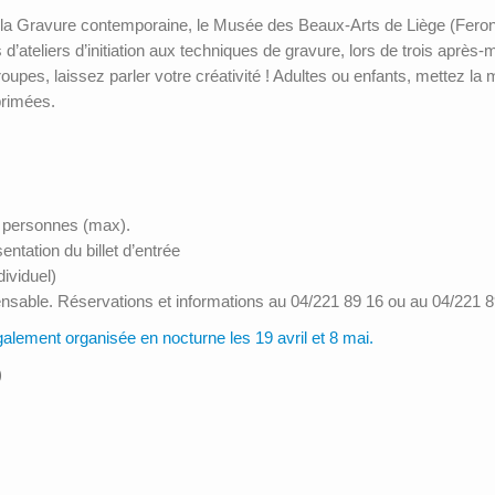
de la Gravure contemporaine, le Musée des Beaux-Arts de Liège (Fero
s d’ateliers d’initiation aux techniques de gravure, lors de trois après
roupes, laissez parler votre créativité ! Adultes ou enfants, mettez l
primées.
5 personnes (max).
tation du billet d’entrée
dividuel)
pensable. Réservations et informations au 04/221 89 16 ou au 04/221
galement organisée en nocturne les 19 avril et 8 mai.
)