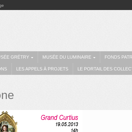
ège
SÉE GRÉTRY
MUSÉE DU LUMINAIRE
FONDS PAT
ONS
LES APPELS À PROJETS
LE PORTAIL DES COLLEC
one