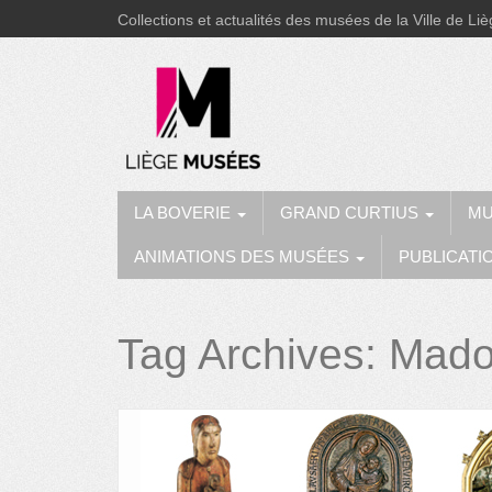
Collections et actualités des musées de la Ville de Li
LA BOVERIE
GRAND CURTIUS
MU
ANIMATIONS DES MUSÉES
PUBLICATI
Tag Archives:
Mad