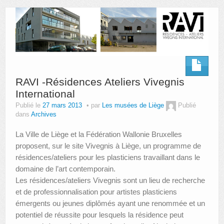
AUTRES LIEUX
ANIMATIONS DES MUSÉES
PUBLICATIONS
LES APPELS À PROJETS
RAVI -Résidences Ateliers Vivegnis
International
LE PORTAIL DES COLLECTIONS
Publié le
27 mars 2013
par
Les musées de Liège
Publié
dans
Archives
La Ville de Liège et la Fédération Wallonie Bruxelles
proposent, sur le site Vivegnis à Liège, un programme de
résidences/ateliers pour les plasticiens travaillant dans le
domaine de l’art contemporain.
Les résidences/ateliers Vivegnis sont un lieu de recherche
et de professionnalisation pour artistes plasticiens
émergents ou jeunes diplômés ayant une renommée et un
potentiel de réussite pour lesquels la résidence peut