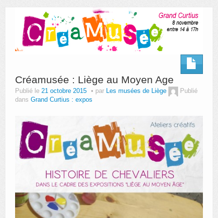
AUTRES LIEUX
ANIMATIONS DES MUSÉES
PUBLICATIONS
LES APPELS À PROJETS
Créamusée : Liège au Moyen Age
Publié le
21 octobre 2015
par
Les musées de Liège
Publié
LE PORTAIL DES COLLECTIONS
dans
Grand Curtius : expos