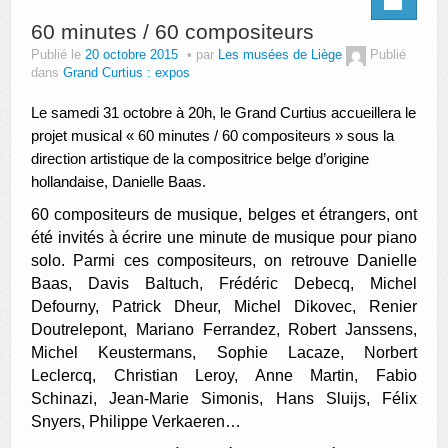
60 minutes / 60 compositeurs
Publié le
20 octobre 2015
par
Les musées de Liège
Publié
dans
Grand Curtius : expos
Le samedi 31 octobre à 20h, le Grand Curtius accueillera le
projet musical « 60 minutes / 60 compositeurs » sous la
direction artistique de la
compositrice belge d’origine
hollandaise,
Danielle Baas.
60 compositeurs de musique, belges et étrangers, ont
été invités à écrire une minute de musique pour piano
solo. Parmi ces compositeurs, on retrouve Danielle
Baas, Davis Baltuch, Frédéric Debecq, Michel
Defourny, Patrick Dheur, Michel Dikovec, Renier
Doutrelepont, Mariano Ferrandez, Robert Janssens,
Michel Keustermans, Sophie Lacaze, Norbert
Leclercq, Christian Leroy, Anne Martin, Fabio
Schinazi, Jean-Marie Simonis, Hans Sluijs, Félix
Snyers, Philippe Verkaeren…