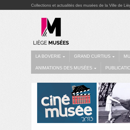
Collections et actualités des musées de la Ville de Li
LA BOVERIE
GRAND CURTIUS
MU
ANIMATIONS DES MUSÉES
PUBLICATI