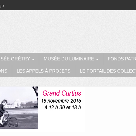
ège
SÉE GRÉTRY
MUSÉE DU LUMINAIRE
FONDS PAT
ONS
LES APPELS À PROJETS
LE PORTAIL DES COLLEC