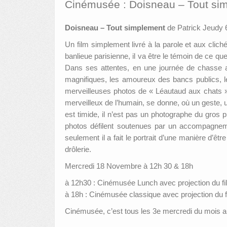
Cinémusée : Doisneau – Tout si
Doisneau – Tout simplement
de Patrick Jeudy 
Un film simplement livré à la parole et aux clic
banlieue parisienne, il va être le témoin de ce que
Dans ses attentes, en une journée de chasse au
magnifiques, les amoureux des bancs publics, le
merveilleuses photos de « Léautaud aux chats », d
merveilleux de l’humain, se donne, où un geste, 
est timide, il n’est pas un photographe du gros 
photos défilent soutenues par un accompagneme
seulement il a fait le portrait d’une manière d’êt
drôlerie.
Mercredi 18 Novembre à 12h 30 & 18h
à 12h30 : Cinémusée Lunch avec projection du fi
à 18h : Cinémusée classique avec projection du f
Cinémusée, c’est tous les 3e mercredi du mois 