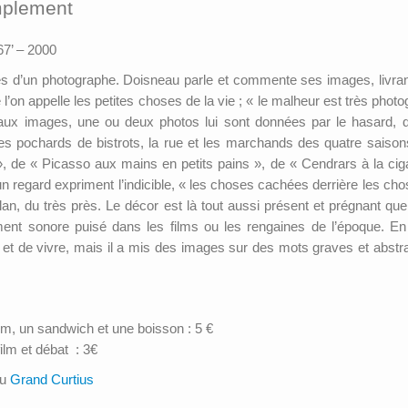
mplement
67’ – 2000
hés d’un photographe. Doisneau parle et commente ses images, livran
 l’on appelle les petites choses de la vie ; « le malheur est très phot
x images, une ou deux photos lui sont données par le hasard, dit-
s pochards de bistrots, la rue et les marchands des quatre saisons 
e « Picasso aux mains en petits pains », de « Cendrars à la cigarette
un regard expriment l’indicible, « les choses cachées derrière les c
plan, du très près. Le décor est là tout aussi présent et prégnant q
nt sonore puisé dans les films ou les rengaines de l’époque. En
re et de vivre, mais il a mis des images sur des mots graves et abstra
lm, un sandwich et une boisson : 5 €
ilm et débat : 3€
au
Grand Curtius