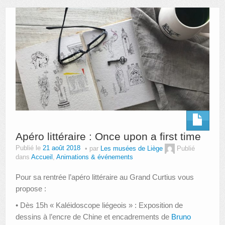
AUTRES LIEUX
ANIMATIONS DES MUSÉES
PUBLICATIONS
LES APPELS À PROJETS
LE PORTAIL DES COLLECTIONS
Apéro littéraire : Once upon a first time
Publié le
21 août 2018
par
Les musées de Liège
Publié
dans
Accueil
,
Animations & événements
Pour sa rentrée l’apéro littéraire au Grand Curtius vous
propose :
• Dès 15h « Kaléidoscope liégeois » : Exposition de
dessins à l’encre de Chine et encadrements de
Bruno