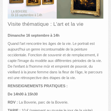
AUTRES LIEUX
ANIMATIONS DES MUSÉES
Visite thématique : L’art et la vie
PUBLICATIONS
Dimanche 16 septembre à 14h
LES APPELS À PROJETS
Quand l’art rencontre les âges de la vie. Le portrait est
LE PORTAIL DES COLLECTIONS
aujourd’hui un genre incontournable de la peinture
occidentale. Fonction de souvenir et de remplacement, il
capte l’image du modèle aux différentes périodes de la vie.
De l’enfant à l’homme mûr et empreint de pouvoir, du
vieillard à la jeune femme dans la fleur de l’âge, le parcours
est une rétrospective des étapes de la vie.
RENSEIGNEMENTS PRATIQUES :
De 14h00 à 15h30
RDV :
La Boverie, parc de la Boverie.
TARIF :
10 € (paiement au musée le jour de la visite)