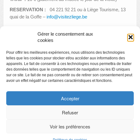
RESERVATION :
04 221 92 21 ou à Liège Tourisme, 13
quai de la Goffe –
info@visitezliege.be
Gérer le consentement aux
cookies
«
Espace Jeunes artistes : Françoise Hottois
Pour offrir les meilleures expériences, nous utilisons des technologies
Créamusée : tête de l’art
»
telles que les cookies pour stocker et/ou accéder aux informations des
appareils. Le fait de consentir à ces technologies nous permettra de traiter
des données telles que le comportement de navigation ou les ID uniques
sur ce site. Le fait de ne pas consentir ou de retirer son consentement peut
avoir un effet négatif sur certaines caractéristiques et fonctions.
Copyright
Politique de confidentialité
Accepter
Chartes des engagements des opérateurs culturels
Refuser
Voir les préférences
CyberChimps ©2026