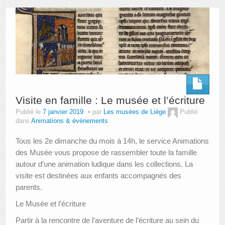
AUTRES LIEUX
ANIMATIONS DES MUSÉES
PUBLICATIONS
LES APPELS À PROJETS
Visite en famille : Le musée et l’écriture
LE PORTAIL DES COLLECTIONS
Publié le
7 janvier 2019
par
Les musées de Liège
Publié
dans
Animations & événements
Tous les 2e dimanche du mois à 14h, le service Animations
des Musée vous propose de rassembler toute la famille
autour d’une animation ludique dans les collections. La
visite est destinées aux enfants accompagnés des
parents.
Le Musée et l’écriture
Partir à la rencontre de l’aventure de l’écriture au sein du