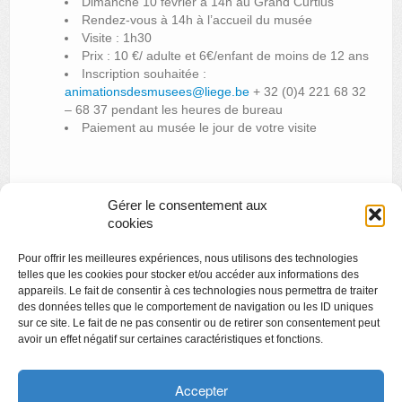
Dimanche 10 février à 14h au Grand Curtius
Rendez-vous à 14h à l’accueil du musée
Visite : 1h30
Prix : 10 €/ adulte et 6€/enfant de moins de 12 ans
Inscription souhaitée :
animationsdesmusees@liege.be
+ 32 (0)4 221 68 32
– 68 37 pendant les heures de bureau
Paiement au musée le jour de votre visite
Gérer le consentement aux
cookies
«
Visite thématique de l’exposition « D’un monde à l’autre »
Pour offrir les meilleures expériences, nous utilisons des technologies
Café littéraire italien – Ceci n’est pas un cappucino!
»
telles que les cookies pour stocker et/ou accéder aux informations des
appareils. Le fait de consentir à ces technologies nous permettra de traiter
des données telles que le comportement de navigation ou les ID uniques
sur ce site. Le fait de ne pas consentir ou de retirer son consentement peut
avoir un effet négatif sur certaines caractéristiques et fonctions.
Copyright
Politique de confidentialité
Accepter
Chartes des engagements des opérateurs culturels