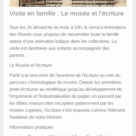
AUTRES LIEUX
Visite en famille : Le musée et l’écriture
ANIMATIONS DES MUSÉES
Tous les 2e dimanche du mois à 14h, le service Animations
des Musée vous propose de rassembler toute la famille
PUBLICATIONS
autour d’une animation ludique dans les collections. La
LES APPELS À PROJETS
visite est destinées aux enfants accompagnés des
parents.
LE PORTAIL DES COLLECTIONS
Le Musée et l’écriture
Partir à la rencontre de l’aventure de l’écriture au sein du
parcours chronologique du musée. Depuis les premières
proto-écritures au néolithique jusqu’au développement de
l’imprimerie et l’industrialisation du papier, en passant par
les bibles manuscrites recopiées patiemment par les
moines copistes, l’écriture s’est imposée comme l’élément
fondateur de notre Histoire.
Informations pratiques