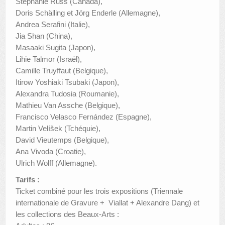
Stephanie Russ (Canada),
Doris Schälling et Jörg Enderle (Allemagne),
Andrea Serafini (Italie),
Jia Shan (China),
Masaaki Sugita (Japon),
Lihie Talmor (Israël),
Camille Truyffaut (Belgique),
Itirow Yoshiaki Tsubaki (Japon),
Alexandra Tudosia (Roumanie),
Mathieu Van Assche (Belgique),
Francisco Velasco Fernández (Espagne),
Martin Velíšek (Tchéquie),
David Vieutemps (Belgique),
Ana Vivoda (Croatie),
Ulrich Wolff (Allemagne).
Tarifs :
Ticket combiné pour les trois expositions (Triennale
internationale de Gravure + Viallat + Alexandre Dang) et
les collections des Beaux-Arts :