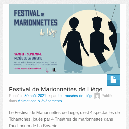
AUTRES LIEUX
ANIMATIONS DES MUSÉES
PUBLICATIONS
LES APPELS À PROJETS
LE PORTAIL DES COLLECTIONS
Festival de Marionnettes de Liège
Publié le
30 août 2021
par
Les musées de Liège
Publié
dans
Animations & événements
Le Festival de Marionnettes de Liège, c’est 4 spectacles de
Tchantchès, joués par 4 Théâtres de marionnettes dans
l’auditorium de La Boverie.