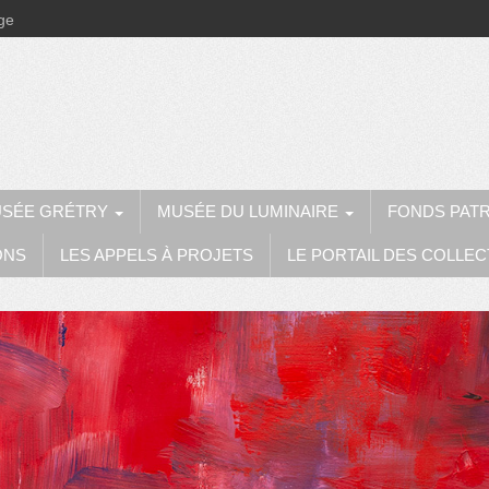
ège
SÉE GRÉTRY
MUSÉE DU LUMINAIRE
FONDS PAT
ONS
LES APPELS À PROJETS
LE PORTAIL DES COLLEC