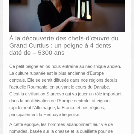
AUTRES LIEUX
ANIMATIONS DES MUSÉES
PUBLICATIONS
À la découverte des chefs-d’œuvre du
Grand Curtius : un peigne à 4 dents
LES APPELS À PROJETS
daté de – 5300 ans
LE PORTAIL DES COLLECTIONS
Ce petit peigne en os nous entraîne au néolithique ancien.
La culture rubanée est la plus ancienne d’Europe
centrale. Elle se serait diffusée dans nos régions depuis
l’actuelle Roumanie, en suivant le cours du Danube.
C’est la civilisation Starcevo qui va jouer un rôle important
dans la néolithisation de l’Europe centrale, atteignant
rapidement l’Allemagne, la France et nos régions,
principalement la Hesbaye liégeoise.
À cette époque, les hommes abandonnent leur vie de
nomades, basée sur la chasse et la cueillette pour se