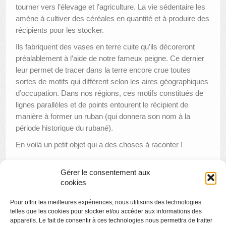
tourner vers l’élevage et l’agriculture. La vie sédentaire les
amène à cultiver des céréales en quantité et à produire des
récipients pour les stocker.
Ils fabriquent des vases en terre cuite qu’ils décoreront
préalablement à l’aide de notre fameux peigne. Ce dernier
leur permet de tracer dans la terre encore crue toutes
sortes de motifs qui diffèrent selon les aires géographiques
d’occupation. Dans nos régions, ces motifs constitués de
lignes parallèles et de points entourent le récipient de
manière à former un ruban (qui donnera son nom à la
période historique du rubané).
En voilà un petit objet qui a des choses à raconter !
Gérer le consentement aux
cookies
«
À l’ombre de l’atelier : le métier de restaurateur
Pour offrir les meilleures expériences, nous utilisons des technologies
Visite virtuelle du Grand Curtius : la salle de la Préhistoire
»
telles que les cookies pour stocker et/ou accéder aux informations des
appareils. Le fait de consentir à ces technologies nous permettra de traiter