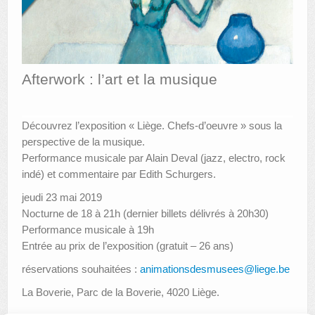
AUTRES LIEUX
ANIMATIONS DES MUSÉES
Afterwork : l’art et la musique
PUBLICATIONS
LES APPELS À PROJETS
Découvrez l’exposition « Liège. Chefs-d’oeuvre » sous la
LE PORTAIL DES COLLECTIONS
perspective de la musique.
Performance musicale par Alain Deval (jazz, electro, rock
indé) et commentaire par Edith Schurgers.
jeudi 23 mai 2019
Nocturne de 18 à 21h (dernier billets délivrés à 20h30)
Performance musicale à 19h
Entrée au prix de l’exposition (gratuit – 26 ans)
réservations souhaitées :
animationsdesmusees@liege.be
La Boverie, Parc de la Boverie, 4020 Liège.