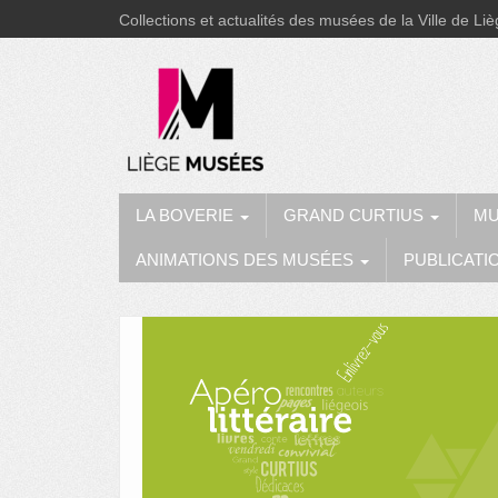
Collections et actualités des musées de la Ville de Li
LA BOVERIE
GRAND CURTIUS
MU
ANIMATIONS DES MUSÉES
PUBLICATI