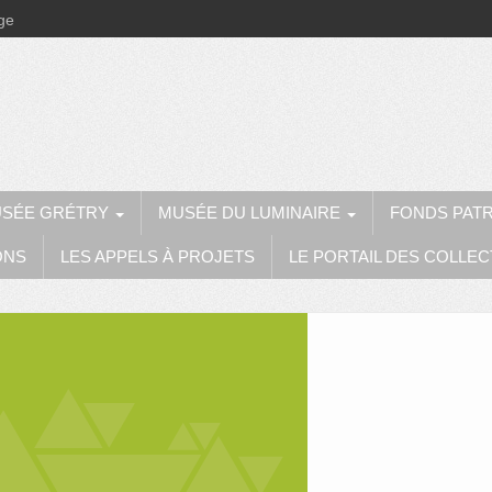
ège
SÉE GRÉTRY
MUSÉE DU LUMINAIRE
FONDS PAT
ONS
LES APPELS À PROJETS
LE PORTAIL DES COLLEC