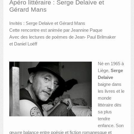
Apéro littéraire : Serge Delaive et
Gérard Mans
AUTRES LIEUX
Invités : Serge Delaive et Gérard Mans
ANIMATIONS DES MUSÉES
Cette rencontre est animée par Jeannine Paque
PUBLICATIONS
Avec des lectures de poèmes de Jean- Paul Brilmaker
et Daniel Loëff
LES APPELS À PROJETS
LE PORTAIL DES COLLECTIONS
Né en 1965 à
Liège,
Serge
Delaive
baigne dans
les livres et le
monde
littéraire dès
sa plus
tendre
enfance. Son
œuvre balance entre poésie et fiction romanesque et