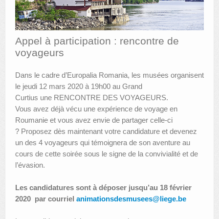
AUTRES LIEUX
ANIMATIONS DES MUSÉES
Appel à participation : rencontre de
voyageurs
PUBLICATIONS
Dans le cadre d’Europalia Romania, les musées organisent
LES APPELS À PROJETS
le jeudi 12 mars 2020 à 19h00 au Grand
LE PORTAIL DES COLLECTIONS
Curtius une RENCONTRE DES VOYAGEURS.
Vous avez déjà vécu une expérience de voyage en
Roumanie et vous avez envie de partager celle-ci
? Proposez dès maintenant votre candidature et devenez
un des 4 voyageurs qui témoignera de son aventure au
cours de cette soirée sous le signe de la convivialité et de
l’évasion.
Les candidatures sont à déposer jusqu’au 18 février
2020 par courriel
animationsdesmusees@liege.be