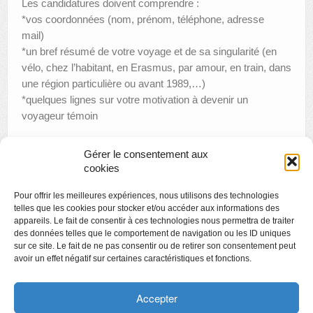
Les candidatures doivent comprendre :
*vos coordonnées (nom, prénom, téléphone, adresse
mail)
*un bref résumé de votre voyage et de sa singularité (en
vélo, chez l’habitant, en Erasmus, par amour, en train, dans
une région particulière ou avant 1989,…)
*quelques lignes sur votre motivation à devenir un
voyageur témoin
Gérer le consentement aux
cookies
«
Apéro littéraire le 28.02 au Grand Curtius
Pour offrir les meilleures expériences, nous utilisons des technologies
Stage pour ado et adulte sculpture et modelage
»
telles que les cookies pour stocker et/ou accéder aux informations des
appareils. Le fait de consentir à ces technologies nous permettra de traiter
des données telles que le comportement de navigation ou les ID uniques
sur ce site. Le fait de ne pas consentir ou de retirer son consentement peut
avoir un effet négatif sur certaines caractéristiques et fonctions.
Copyright
Politique de confidentialité
Accepter
Chartes des engagements des opérateurs culturels