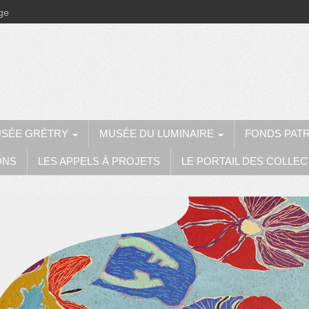
ège
SÉE GRÉTRY
MUSÉE DU LUMINAIRE
FONDS PAT
ONS
LES APPELS À PROJETS
LE PORTAIL DES COLLEC