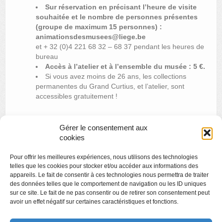
Sur réservation en précisant l’heure de visite
souhaitée et le nombre de personnes présentes
(groupe de maximum 15 personnes) :
animationsdesmusees@liege.be
et + 32 (0)4 221 68 32 – 68 37 pendant les heures de
bureau
Accès à l’atelier et à l’ensemble du musée : 5 €.
Si vous avez moins de 26 ans, les collections
permanentes du Grand Curtius, et l’atelier, sont
accessibles gratuitement !
Gérer le consentement aux
«
Cinémusée : « New York 1943 »
cookies
Apéro littéraire avec Philippe Raxhon « La Solution
Pour offrir les meilleures expériences, nous utilisons des technologies
Thalassa »
»
telles que les cookies pour stocker et/ou accéder aux informations des
appareils. Le fait de consentir à ces technologies nous permettra de traiter
des données telles que le comportement de navigation ou les ID uniques
sur ce site. Le fait de ne pas consentir ou de retirer son consentement peut
avoir un effet négatif sur certaines caractéristiques et fonctions.
Copyright
Politique de confidentialité