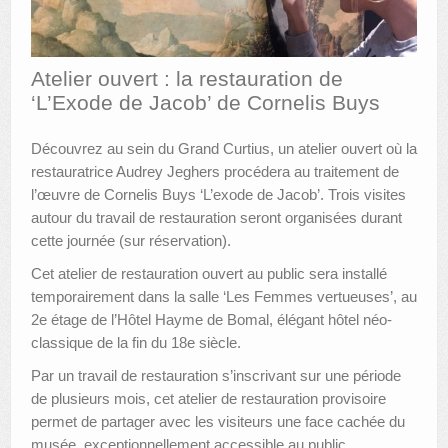
AUTRES LIEUX
Atelier ouvert : la restauration de
ANIMATIONS DES MUSÉES
‘L’Exode de Jacob’ de Cornelis Buys
PUBLICATIONS
Découvrez au sein du Grand Curtius, un atelier ouvert où la
LES APPELS À PROJETS
restauratrice Audrey Jeghers procédera au traitement de
l’œuvre de Cornelis Buys ‘L’exode de Jacob’. Trois visites
LE PORTAIL DES COLLECTIONS
autour du travail de restauration seront organisées durant
cette journée (sur réservation).
Cet atelier de restauration ouvert au public sera installé
temporairement dans la salle ‘Les Femmes vertueuses’, au
2e étage de l’Hôtel Hayme de Bomal, élégant hôtel néo-
classique de la fin du 18e siècle.
Par un travail de restauration s’inscrivant sur une période
de plusieurs mois, cet atelier de restauration provisoire
permet de partager avec les visiteurs une face cachée du
musée, exceptionnellement accessible au public.